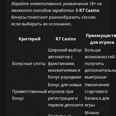
Играйте ответственно: развлечения 18+ не
являются способом заработка.
В
R7 Casino
бонусы помогают разнообразить сессии,
если выбирать их осознанно.
Преимуществ
Критерий
R7 Casino
для игрока
Широкий выбор
Больше
автоматов с
возможностей
Бонусные слоты
фриспинами,
получить
множителями и
дополнительн
бонус-раундами
выигрыши
Бонус для новых
Увеличение
Приветственный
игроков при
стартового
бонус
регистрации и
баланса для
первом депозите
игры
Можно