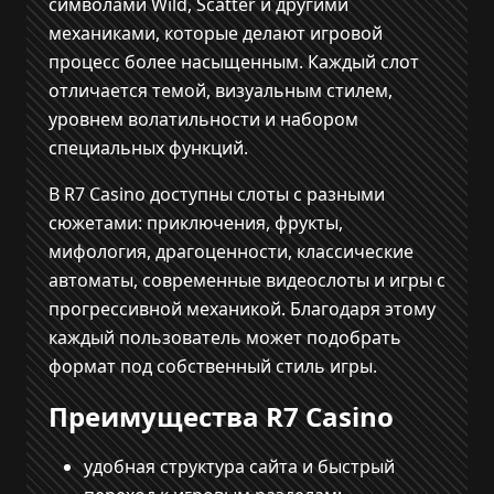
символами Wild, Scatter и другими
механиками, которые делают игровой
процесс более насыщенным. Каждый слот
отличается темой, визуальным стилем,
уровнем волатильности и набором
специальных функций.
В R7 Casino доступны слоты с разными
сюжетами: приключения, фрукты,
мифология, драгоценности, классические
автоматы, современные видеослоты и игры с
прогрессивной механикой. Благодаря этому
каждый пользователь может подобрать
формат под собственный стиль игры.
Преимущества R7 Casino
удобная структура сайта и быстрый