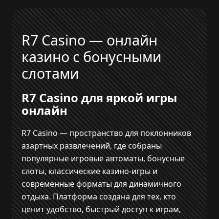
R7 Casino — онлайн
казино с бонусными
слотами
R7 Casino для яркой игры
онлайн
R7 Casino — пространство для поклонников
азартных развлечений, где собраны
популярные игровые автоматы, бонусные
слоты, классические казино-игры и
современные форматы для динамичного
отдыха. Платформа создана для тех, кто
ценит удобство, быстрый доступ к играм,