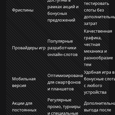
Доступны в
тестировать
рамках акций и
Фриспины
слоты без
бонусных
дополнительн
предложений
затрат
Качественная
графика,
Популярные
честная
Провайдеры игр
разработчики
механика и
онлайн-слотов
разнообразие
тем
Удобная игра в
Оптимизирована
Мобильная
бонусные слот
для смартфонов
версия
с любого
и планшетов
устройства
Регулярные
Акции для
Дополнительн
промо, турниры
постоянных
выгода после
и специальные