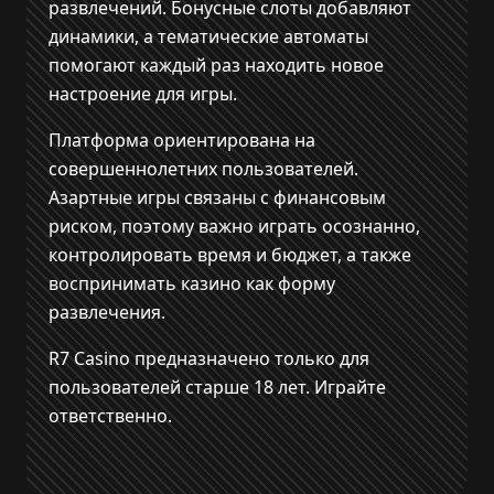
развлечений. Бонусные слоты добавляют
динамики, а тематические автоматы
помогают каждый раз находить новое
настроение для игры.
Платформа ориентирована на
совершеннолетних пользователей.
Азартные игры связаны с финансовым
риском, поэтому важно играть осознанно,
контролировать время и бюджет, а также
воспринимать казино как форму
развлечения.
R7 Casino предназначено только для
пользователей старше 18 лет. Играйте
ответственно.