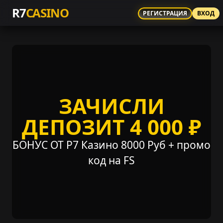
R7
CASINO
РЕГИСТРАЦИЯ
ВХОД
ЗАЧИСЛИ
ДЕПОЗИТ 4 000 ₽
БОНУС ОТ Р7 Казино 8000 Руб + промо
код на FS