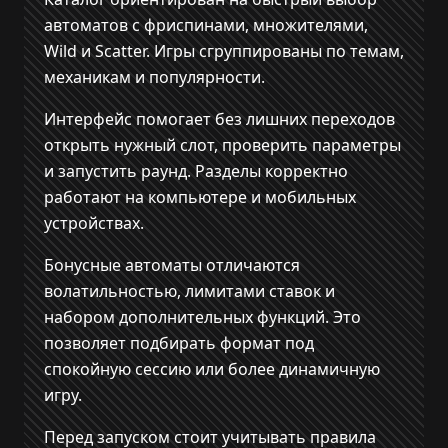
автоматов с фриспинами, множителями,
Wild и Scatter. Игры сгруппированы по темам,
механикам и популярности.
Интерфейс помогает без лишних переходов
открыть нужный слот, проверить параметры
и запустить раунд. Разделы корректно
работают на компьютере и мобильных
устройствах.
Бонусные автоматы отличаются
волатильностью, лимитами ставок и
набором дополнительных функций. Это
позволяет подбирать формат под
спокойную сессию или более динамичную
игру.
Перед запуском стоит учитывать правила