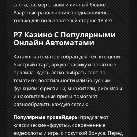
слота, размер ставки и личный бюджет.
Азартные развлечения предназначены
только для пользователей старше 18 лет.
Р7 Казино С Популярными
Онлайн Автоматами
Каталог автоматов собран для тех, кто ценит
быстрый старт, яркую графику и понятные
правила. Здесь легко выбрать слот по
тематике, волатильности или бонусным
функциям: фриспины, множители, риск-игры
и накопительные призы помогают
разнообразить каждую сессию.
Популярные провайдеры
предлагают
классические «фрукты», современные
видеослоты и игры с покупкой бонуса. Перед