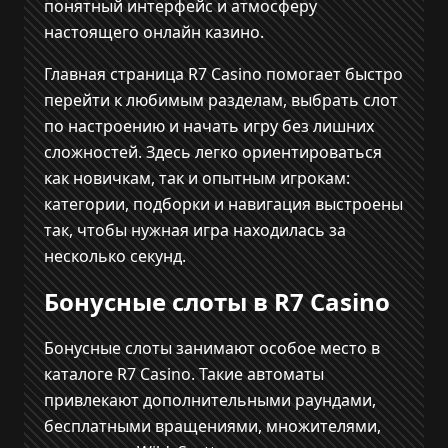
понятный интерфейс и атмосферу
настоящего онлайн казино.
Главная страница R7 Casino помогает быстро
перейти к любимым разделам, выбрать слот
по настроению и начать игру без лишних
сложностей. Здесь легко ориентироваться
как новичкам, так и опытным игрокам:
категории, подборки и навигация выстроены
так, чтобы нужная игра находилась за
несколько секунд.
Бонусные слоты в R7 Casino
Бонусные слоты занимают особое место в
каталоге R7 Casino. Такие автоматы
привлекают дополнительными раундами,
бесплатными вращениями, множителями,