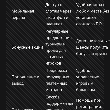
Доступ к
Удобная игра в
Мобильная
слотам через
любом месте без
версия
смартфон и
установки
планшет
сложного ПО
Регулярные
предложения,
Дополнительные
турниры и
Бонусные акции
шансы получить
промо для
бонусы и призы
активных
игроков
Поддержка
Удобное
Пополнение и
популярных
управление
вывод
платежных
игровым
методов
балансом
Служба
Помощь при
поддержки для
регистрации,
Поддержка
решения